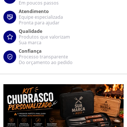
Em poucos passos
Atendimento
Equipe especializada
Pronta para ajudar
Qualidade
Produtos que valorizam
Sua marca
Confiança
Processo transparente
Do orçamento ao pedido