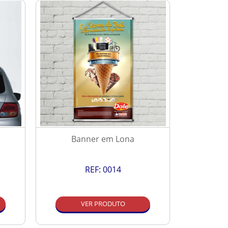
Banner em Lona
P
REF:
0014
VER PRODUTO