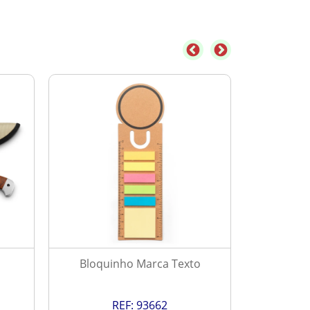
Bloquinho Marca Texto
Ve
REF:
93662