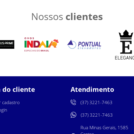
Nossos
clientes
 do cliente
Atendimento
r cadastro
(37) 3221-7463
ogin
(37) 3221-7463
Rua Minas Gerais, 1585
Centro