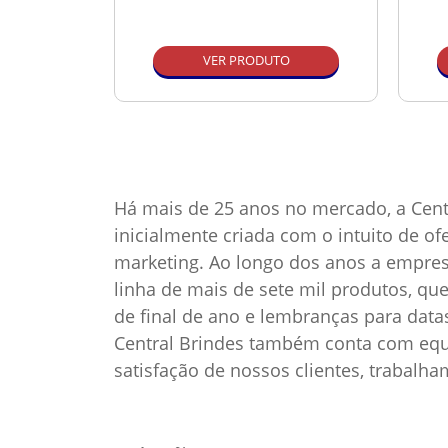
O
VER PRODUTO
Há mais de 25 anos no mercado, a Cent
inicialmente criada com o intuito de o
marketing. Ao longo dos anos a empre
linha de mais de sete mil produtos, qu
de final de ano e lembranças para dat
Central Brindes também conta com equi
satisfação de nossos clientes, trabalh