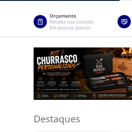
Orçamento
Receba sua cotação
Em poucos passos
Destaques