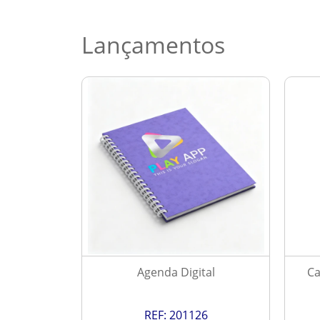
Lançamentos
 2027
Agenda Digital
Ca
9
REF:
201126