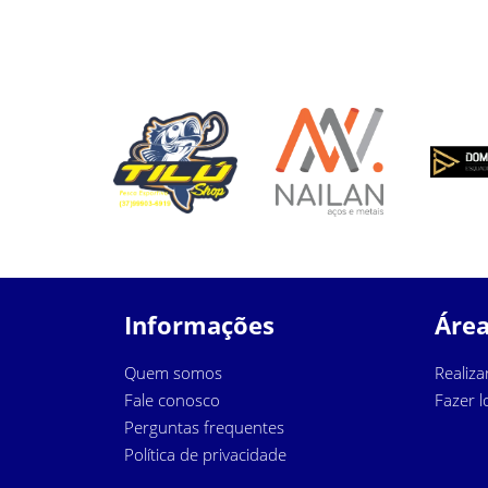
Informações
Área
Quem somos
Realiza
Fale conosco
Fazer l
Perguntas frequentes
Política de privacidade