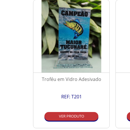
Resinado
Troféu em Vidro Adesivado
REF:
T201
O
VER PRODUTO