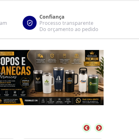
Confiança
zam
Processo transparente
Do orçamento ao pedido