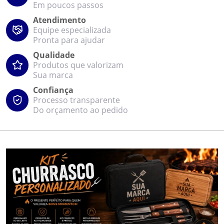
Em poucos passos
Atendimento
Equipe especializada
Pronta para ajudar
Qualidade
Produtos que valorizam
Sua marca
Confiança
Processo transparente
Do orçamento ao pedido