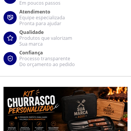
Em poucos passos
Atendimento
Equipe especializada
Pronta para ajudar
Qualidade
Produtos que valorizam
Sua marca
Confiança
Processo transparente
Do orçamento ao pedido