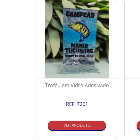
Resinado
Troféu em Vidro Adesivado
REF:
T201
O
VER PRODUTO