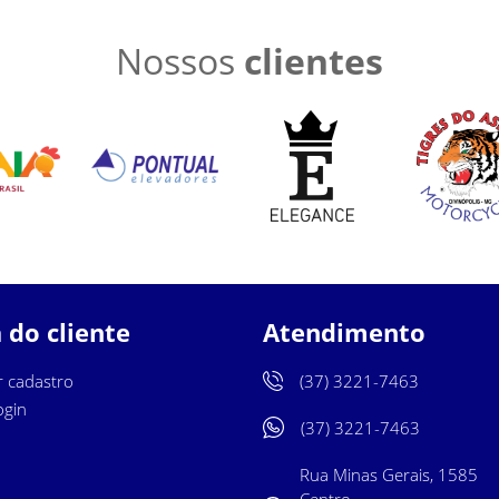
Nossos
clientes
 do cliente
Atendimento
r cadastro
(37) 3221-7463
ogin
(37) 3221-7463
Rua Minas Gerais, 1585
Centro