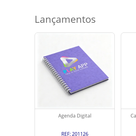
Lançamentos
 2027
Agenda Digital
Ca
9
REF:
201126