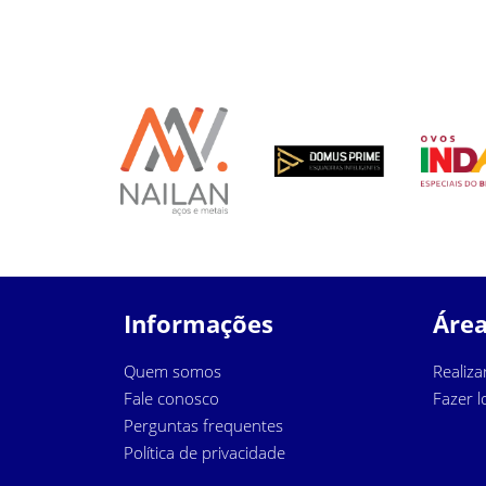
Informações
Área
Quem somos
Realiza
Fale conosco
Fazer l
Perguntas frequentes
Política de privacidade