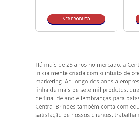
O
VER PRODUTO
Há mais de 25 anos no mercado, a Cent
inicialmente criada com o intuito de o
marketing. Ao longo dos anos a empre
linha de mais de sete mil produtos, qu
de final de ano e lembranças para dat
Central Brindes também conta com equi
satisfação de nossos clientes, trabalh