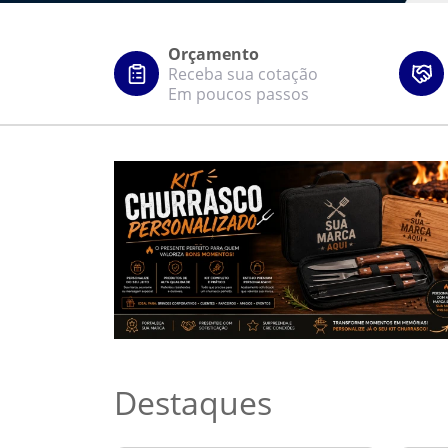
Orçamento
Receba sua cotação
Em poucos passos
Destaques