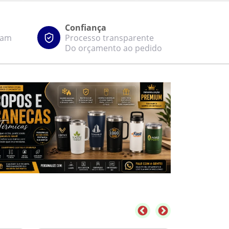
Confiança
zam
Processo transparente
Do orçamento ao pedido