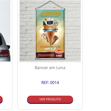
Banner em Lona
P
REF:
0014
VER PRODUTO