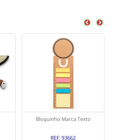
Bloquinho Marca Texto
Ve
REF:
93662