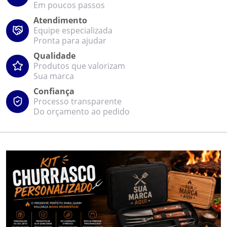
Em poucos passos
Atendimento
Equipe especializada
Pronta para ajudar
Qualidade
Produtos que valorizam
Sua marca
Confiança
Processo transparente
Do orçamento ao pedido