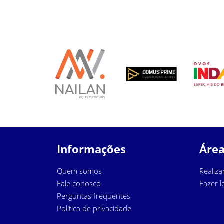
Informações
Área
Quem somos
Realiza
Fale conosco
Fazer l
Perguntas frequentes
Política de privacidade