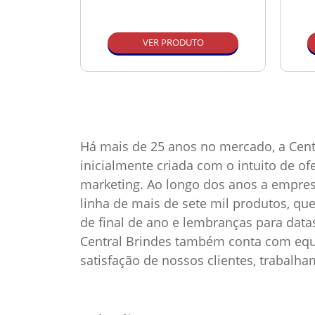
O
VER PRODUTO
Há mais de 25 anos no mercado, a Cent
inicialmente criada com o intuito de o
marketing. Ao longo dos anos a empre
linha de mais de sete mil produtos, qu
de final de ano e lembranças para dat
Central Brindes também conta com equi
satisfação de nossos clientes, trabalh