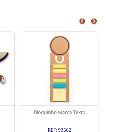
Bloquinho Marca Texto
Ve
REF:
93662