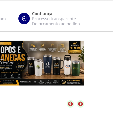
Confiança
zam
Processo transparente
Do orçamento ao pedido