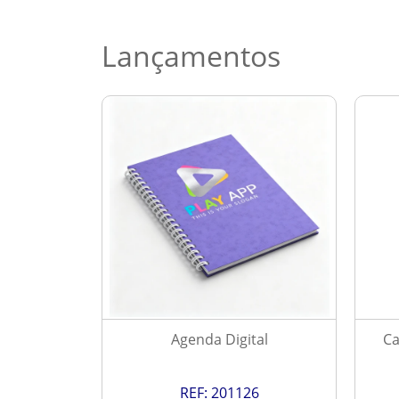
Lançamentos
 2027
Agenda Digital
Ca
9
REF:
201126