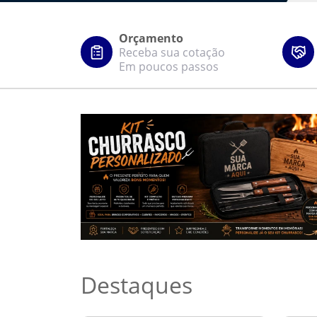
Orçamento
Receba sua cotação
Em poucos passos
Destaques