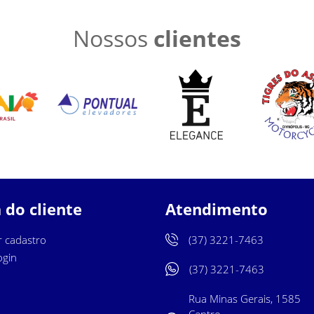
Nossos
clientes
 do cliente
Atendimento
r cadastro
(37) 3221-7463
ogin
(37) 3221-7463
Rua Minas Gerais, 1585
Centro