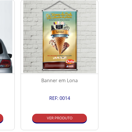
Banner em Lona
P
REF:
0014
VER PRODUTO