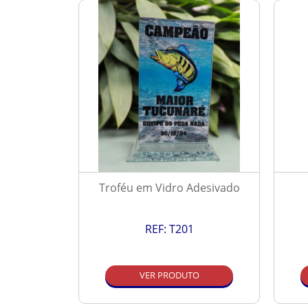
Resinado
Troféu em Vidro Adesivado
REF:
T201
O
VER PRODUTO