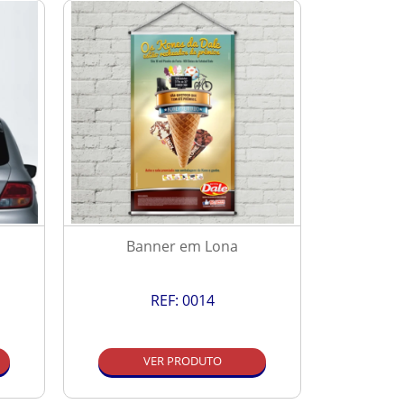
Banner em Lona
P
REF:
0014
VER PRODUTO