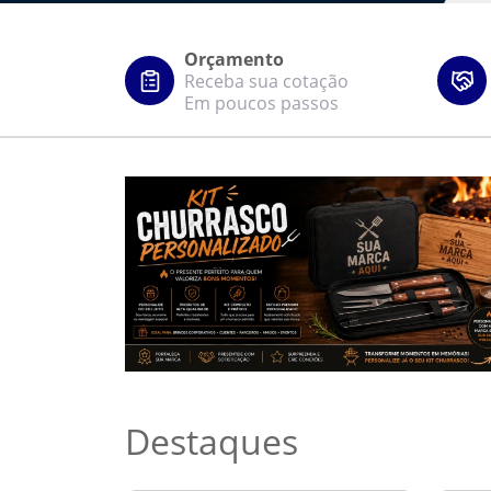
Orçamento
Receba sua cotação
Em poucos passos
Destaques