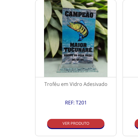
Resinado
Troféu em Vidro Adesivado
REF:
T201
O
VER PRODUTO