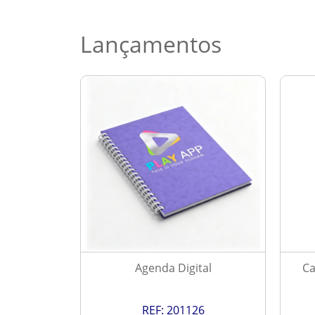
Lançamentos
 2027
Agenda Digital
Ca
9
REF:
201126