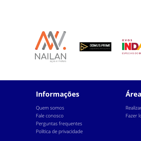
Informações
Área
Quem somos
Realiza
Fale conosco
Fazer l
Perguntas frequentes
Política de privacidade