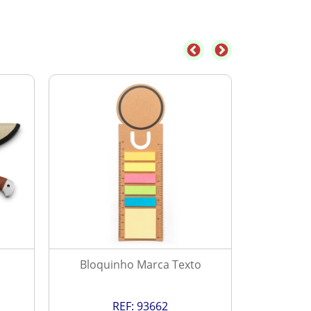
Bloquinho Marca Texto
Ve
REF:
93662