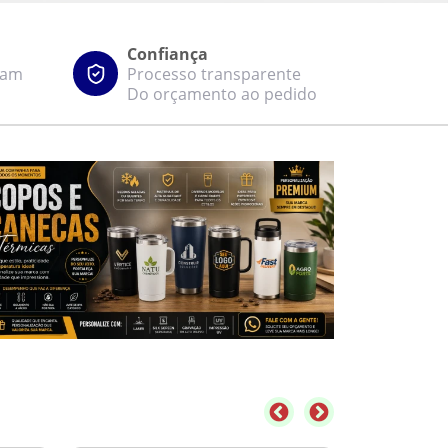
Confiança
zam
Processo transparente
Do orçamento ao pedido