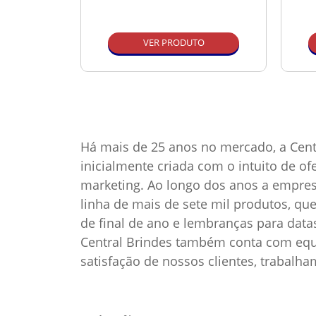
O
VER PRODUTO
Há mais de 25 anos no mercado, a Cent
inicialmente criada com o intuito de o
marketing. Ao longo dos anos a empre
linha de mais de sete mil produtos, qu
de final de ano e lembranças para dat
Central Brindes também conta com equi
satisfação de nossos clientes, trabalh