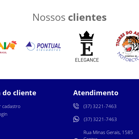
Nossos
clientes
 do cliente
Atendimento
r cadastro
(37) 3221-7463
ogin
(37) 3221-7463
Rua Minas Gerais, 1585
Centro