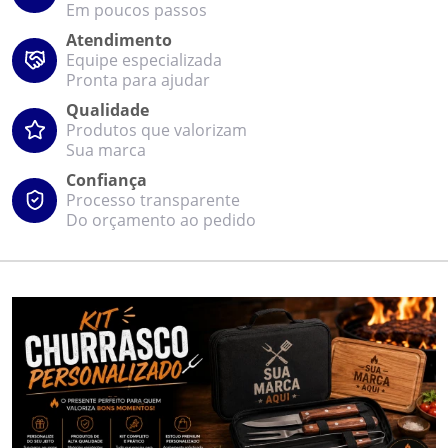
Em poucos passos
Atendimento
Equipe especializada
Pronta para ajudar
Qualidade
Produtos que valorizam
Sua marca
Confiança
Processo transparente
Do orçamento ao pedido