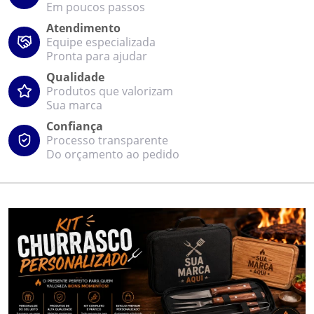
Em poucos passos
Atendimento
Equipe especializada
Pronta para ajudar
Qualidade
Produtos que valorizam
Sua marca
Confiança
Processo transparente
Do orçamento ao pedido