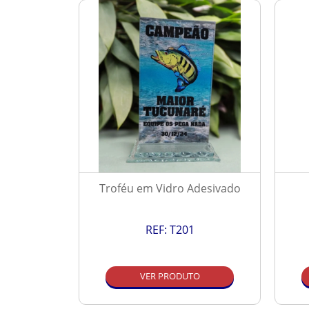
Resinado
Troféu em Vidro Adesivado
REF:
T201
O
VER PRODUTO