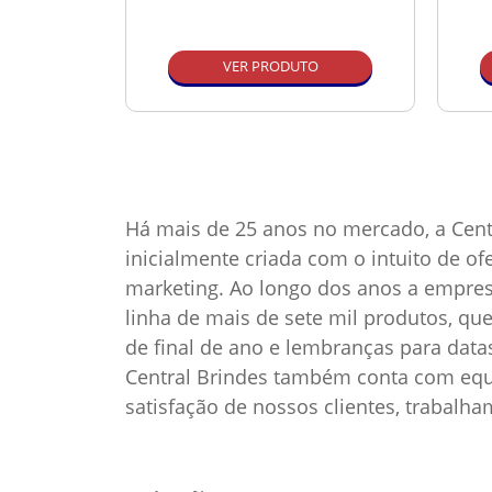
O
VER PRODUTO
Há mais de 25 anos no mercado, a Cent
inicialmente criada com o intuito de o
marketing. Ao longo dos anos a empre
linha de mais de sete mil produtos, qu
de final de ano e lembranças para dat
Central Brindes também conta com equi
satisfação de nossos clientes, trabalh