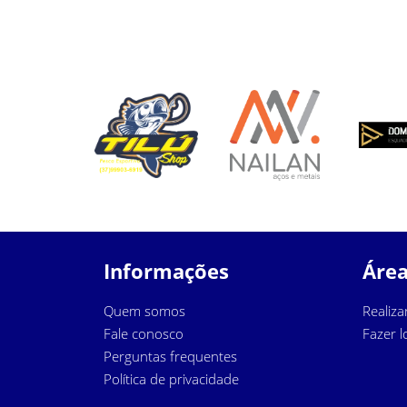
Informações
Área
Quem somos
Realiza
Fale conosco
Fazer l
Perguntas frequentes
Política de privacidade