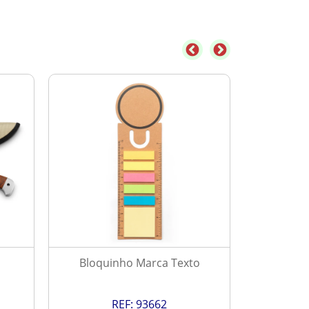
Bloquinho Marca Texto
Ve
REF:
93662