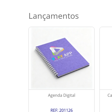
Lançamentos
 2027
Agenda Digital
Ca
9
REF:
201126