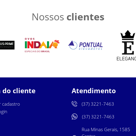
Nossos
clientes
 do cliente
Atendimento
r cadastro
(37) 3221-7463
ogin
(37) 3221-7463
Rua Minas Gerais, 1585
Centro