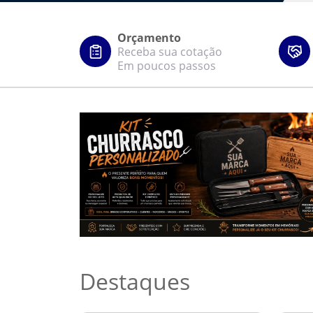
Orçamento
Receba sua cotação
Em poucos passos
Destaques