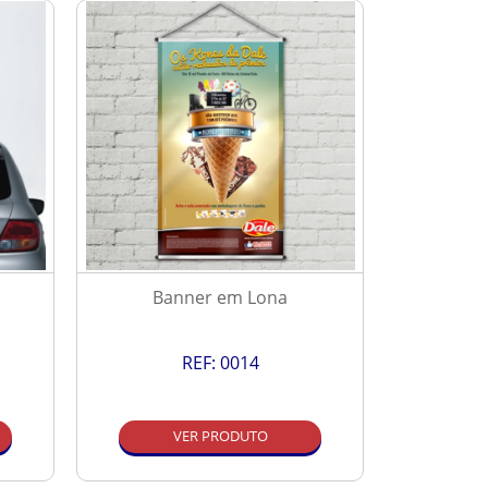
Banner em Lona
P
REF:
0014
VER PRODUTO