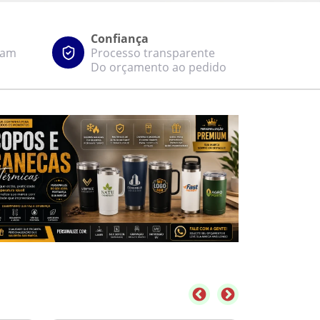
Confiança
zam
Processo transparente
Do orçamento ao pedido