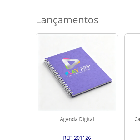
Lançamentos
 2027
Agenda Digital
Ca
9
REF:
201126