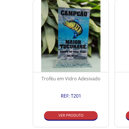
Resinado
Troféu em Vidro Adesivado
REF:
T201
O
VER PRODUTO