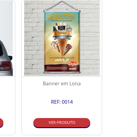
Banner em Lona
P
REF:
0014
VER PRODUTO