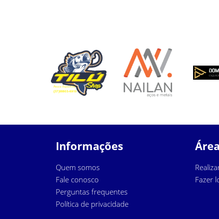
Informações
Área
Quem somos
Realiza
Fale conosco
Fazer l
Perguntas frequentes
Política de privacidade