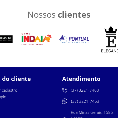
Nossos
clientes
 do cliente
Atendimento
r cadastro
(37) 3221-7463
ogin
(37) 3221-7463
Rua Minas Gerais, 1585
Centro