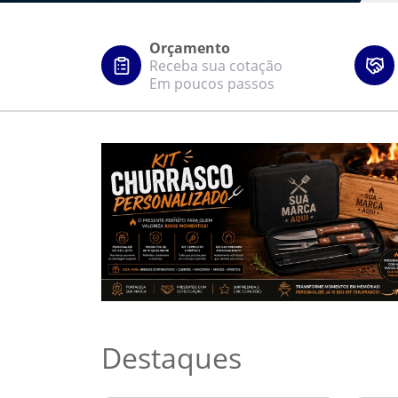
Orçamento
Receba sua cotação
Em poucos passos
Destaques