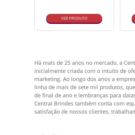
O
VER PRODUTO
Há mais de 25 anos no mercado, a Cent
inicialmente criada com o intuito de o
marketing. Ao longo dos anos a empre
linha de mais de sete mil produtos, qu
de final de ano e lembranças para dat
Central Brindes também conta com equi
satisfação de nossos clientes, trabalh