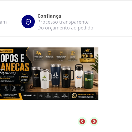
Confiança
zam
Processo transparente
Do orçamento ao pedido