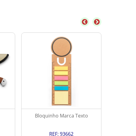
Bloquinho Marca Texto
Ve
REF:
93662