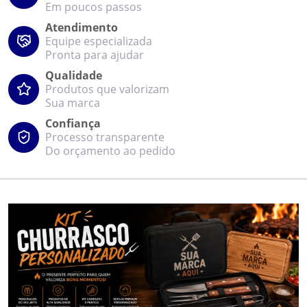
Em poucos passos
Atendimento
Equipe especializada
Pronta para ajudar
Qualidade
Produtos que valorizam
Sua marca
Confiança
Processo transparente
Do orçamento ao pedido