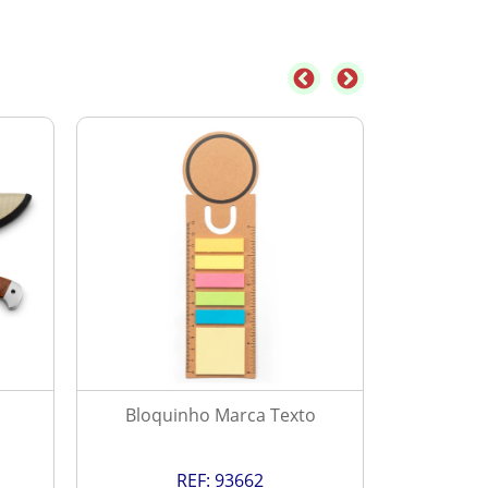
Bloquinho Marca Texto
Ve
REF:
93662