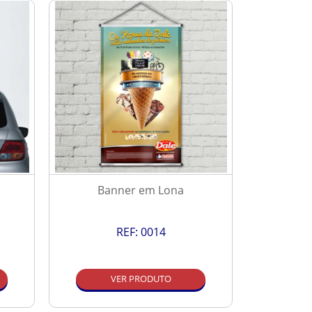
Banner em Lona
P
REF:
0014
VER PRODUTO