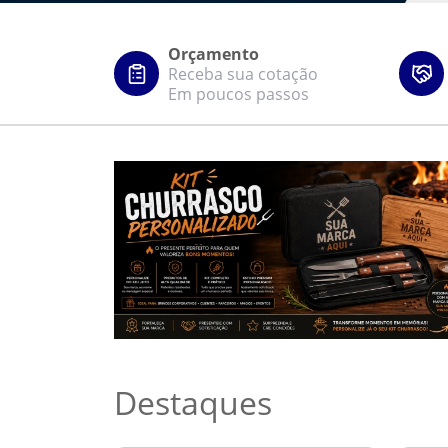
Orçamento
Receba sua cotação
Em poucos passos
Destaques