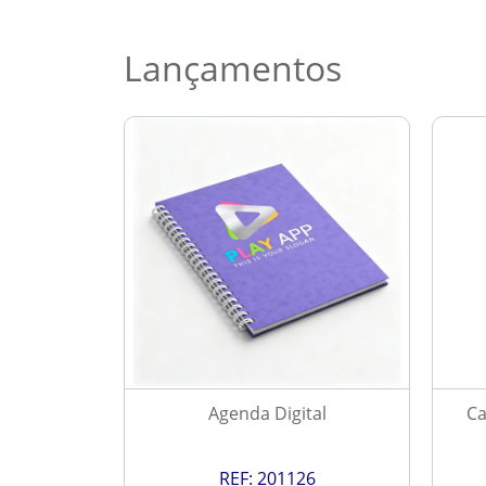
Lançamentos
 2027
Agenda Digital
Ca
9
REF:
201126