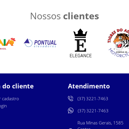
Nossos
clientes
 do cliente
Atendimento
r cadastro
(37) 3221-7463
ogin
(37) 3221-7463
Rua Minas Gerais, 1585
Centro