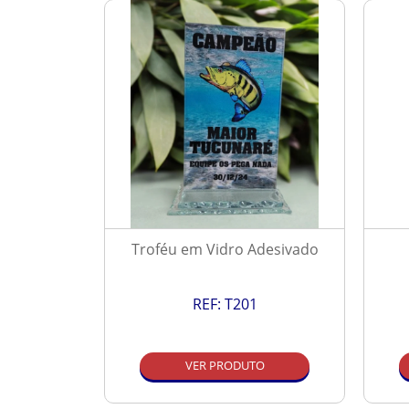
Resinado
Troféu em Vidro Adesivado
REF:
T201
O
VER PRODUTO