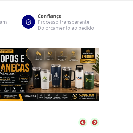
Confiança
zam
Processo transparente
Do orçamento ao pedido