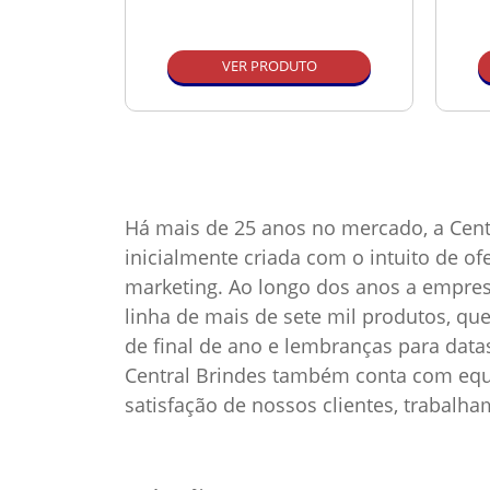
O
VER PRODUTO
Há mais de 25 anos no mercado, a Cent
inicialmente criada com o intuito de o
marketing. Ao longo dos anos a empre
linha de mais de sete mil produtos, qu
de final de ano e lembranças para dat
Central Brindes também conta com equi
satisfação de nossos clientes, trabalh