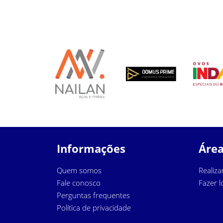
Informações
Área
Quem somos
Realiza
Fale conosco
Fazer l
Perguntas frequentes
Política de privacidade