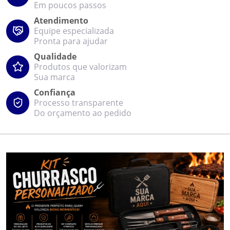
Em poucos passos
Atendimento
Equipe especializada
Pronta para ajudar
Qualidade
Produtos que valorizam
Sua marca
Confiança
Processo transparente
Do orçamento ao pedido