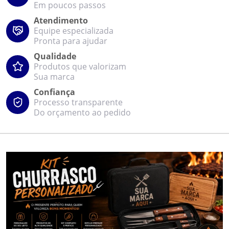
Em poucos passos
Atendimento
Equipe especializada
Pronta para ajudar
Qualidade
Produtos que valorizam
Sua marca
Confiança
Processo transparente
Do orçamento ao pedido